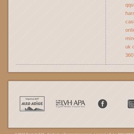
qqs
har
cas
onli
min
uk 
360