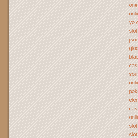
one
onl
yo 
slo
jsm
gio
bla
cas
sou
onli
pok
elen
cas
onli
slo
slo