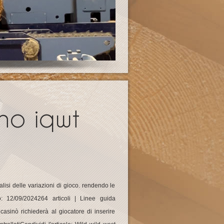
no iqwt
nalisi delle variazioni di gioco. rendendo le
o: 12/09/2024264 articoli | Linee guida
casinò richiederà al giocatore di inserire