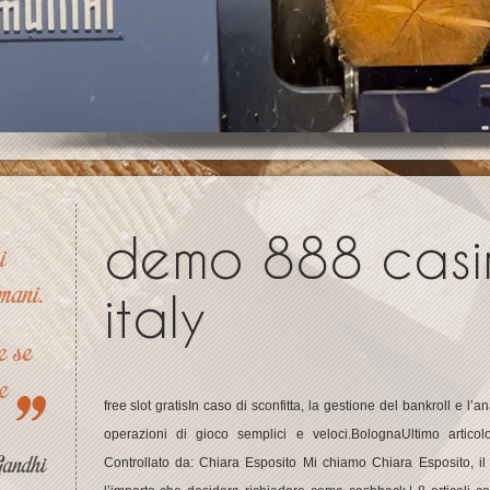
demo 888 casi
italy
free slot gratisIn caso di sconfitta, la gestione del bankroll e l’a
operazioni di gioco semplici e veloci.BolognaUltimo articol
Controllato da: Chiara Esposito Mi chiamo Chiara Esposito, il 