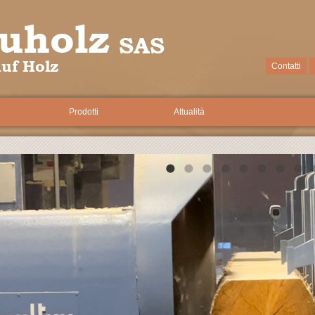
uholz
SAS
auf Holz
Contatti
Prodotti
Attualità