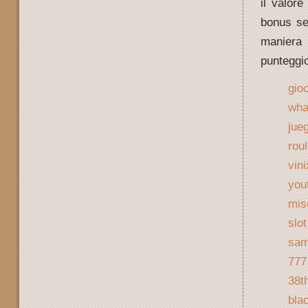
il valor
bonus se
maniera 
punteggi
gioc
wha
jue
roul
vini
you
mis
slot
sam
777 
38th
bla