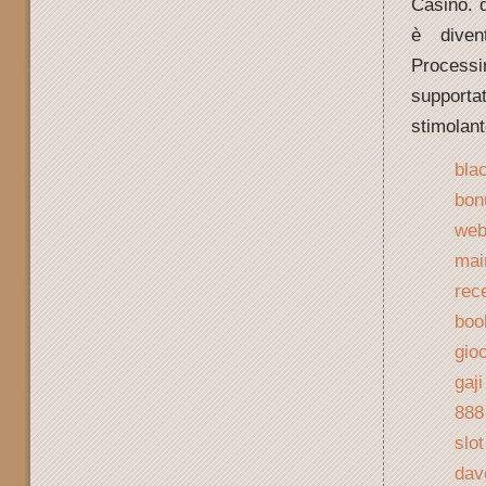
Casino. 
è diven
Processi
support
stimolant
bla
bon
web
mai
rec
boo
gioc
gaji
888
slot
dav