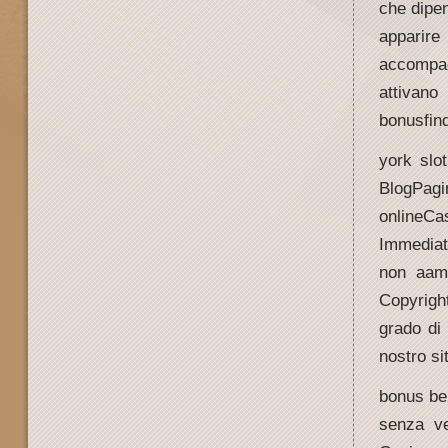
che dipen
apparir
accompag
attivan
bonusfin
york slot
BlogPagi
onlineC
Immediat
non aam
Copyright
grado di
nostro si
bonus be
senza ve