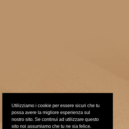
Utilizziamo i cookie per essere sicuri che tu
possa avere la migliore esperienza sul
nostro sito. Se continui ad utilizzare questo
sito noi assumiamo che tu ne sia felice.