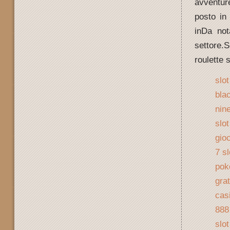
avventur
posto in
inDa not
settore.S
roulette s
slot
bla
nin
slo
gio
7 s
pok
gra
casi
888
slo