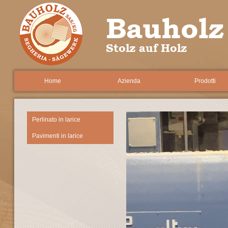
Bauholz
Stolz auf Holz
Home
Azienda
Prodotti
Perlinato in larice
Pavimenti in larice