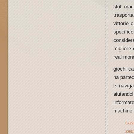
slot mac
trasport
vittorie 
specifico
consider
migliore 
real mon
giochi ca
ha partec
e naviga
aiutando
informat
machine 
cas
zeu