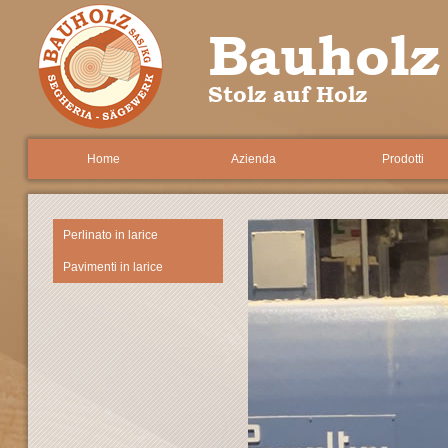
Bauholz
Stolz auf Holz
Home
Azienda
Prodotti
Perlinato in larice
Pavimenti in larice