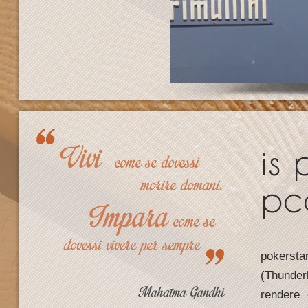
is 
pc
pokerst
(Thunder
rendere 