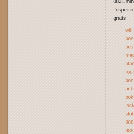
0831.min
l’esperi
gratis
wil
bon
bes
meg
pla
rou
bon
ach
pok
jack
slot
888
888