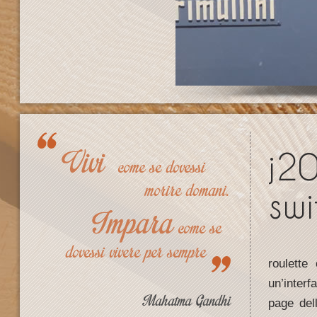
j2
swi
roulette
un’interf
page dell