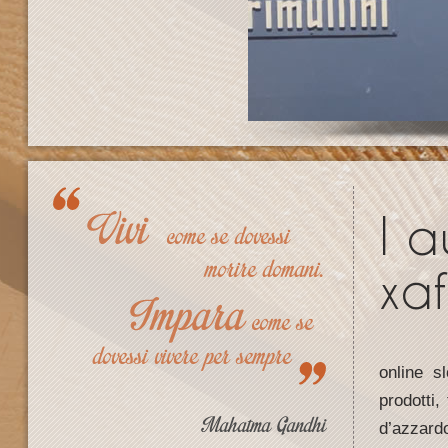
l 
xaf
online s
prodotti,
d’azzard