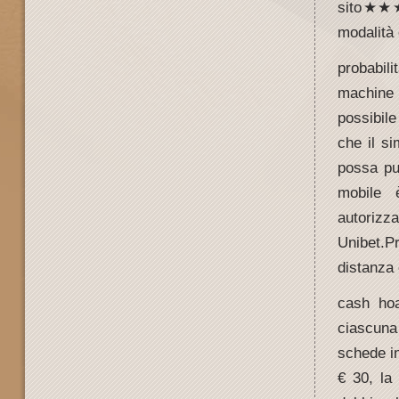
sito★★★★
modalità 
probabili
machine
possibil
che il si
possa pun
mobile 
autoriz
Unibet.P
distanza 
cash hoa
ciascuna 
schede i
€ 30, la