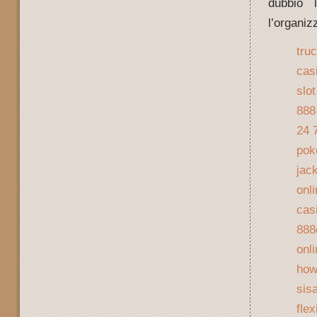
dubbio 
l’organiz
truc
cas
slot
888
24 
pok
jac
onli
cas
888
onl
how
sis
flex