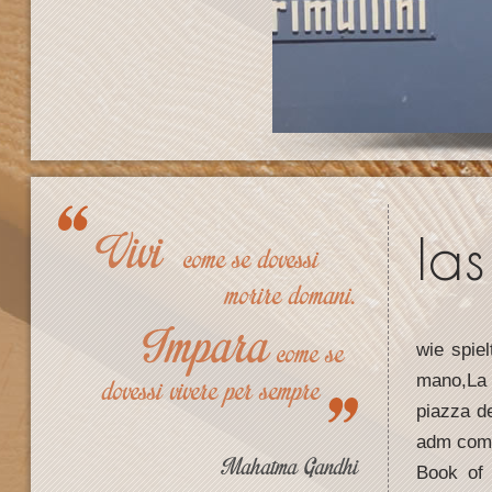
las
wie spie
mano,La p
piazza de
adm come 
Book of 