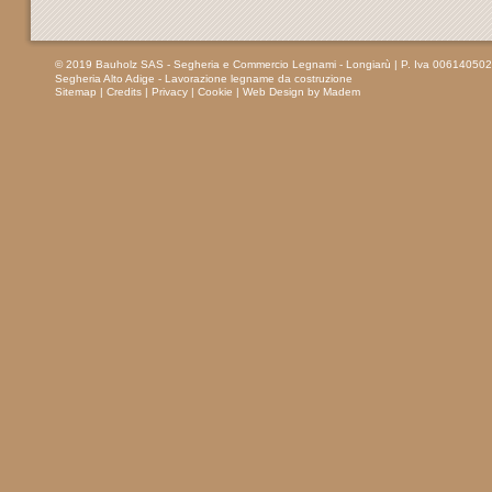
© 2019 Bauholz SAS - Segheria e Commercio Legnami - Longiarù
| P. Iva 00614050
Segheria Alto Adige - Lavorazione legname da costruzione
Sitemap
|
Credits
|
Privacy
|
Cookie
|
Web Design by Madem