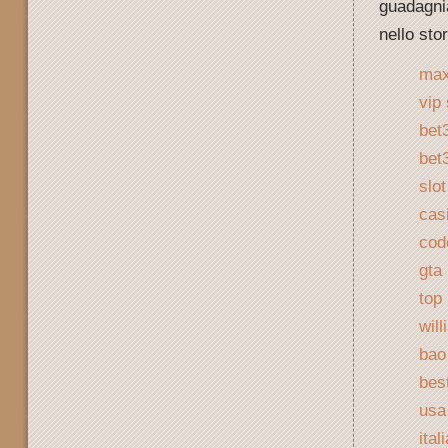
guadagni
nello sto
max
vip 
bet
bet
slot
cas
cod
gta 
top
will
bao
bes
usa
ital