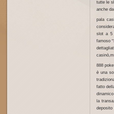
tutte le 
anche da
pala cas
consider
slot a 5
famoso “S
detta
casinò,mi
888 poker
è una so
tradizio
fatto del
dinamico
la transa
deposito