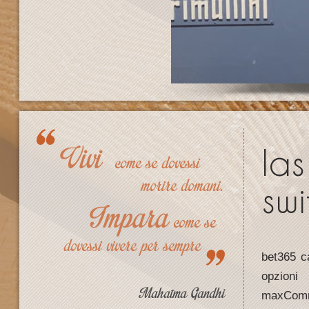
las
swi
bet365 c
opzion
maxCommi