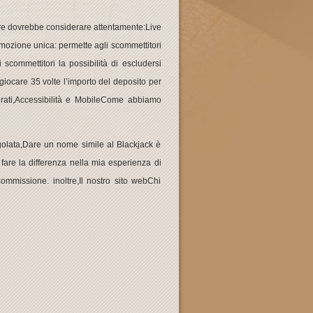
ore dovrebbe considerare attentamente:Live
mozione unica: permette agli scommettitori
scommettitori la possibilità di escludersi
di giocare 35 volte l’importo del deposito per
 curati,Accessibilità e MobileCome abbiamo
egolata,Dare un nome simile al Blackjack è
fare la differenza nella mia esperienza di
mmissione. inoltre,Il nostro sito webChi