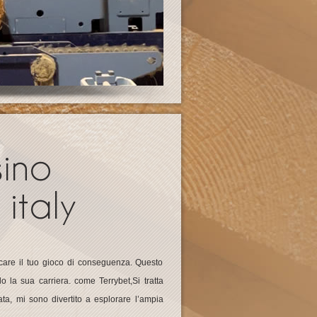
sino
italy
ficare il tuo gioco di conseguenza. Questo
o la sua carriera. come Terrybet,Si tratta
ata, mi sono divertito a esplorare l’ampia