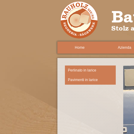
Ba
Stolz 
Home
Azienda
Perlinato in larice
Pavimenti in larice