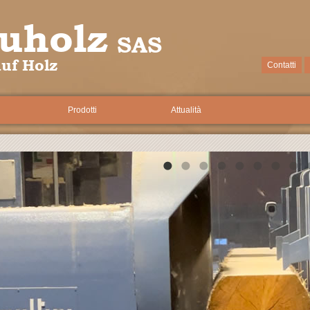
uholz
SAS
auf Holz
Contatti
Prodotti
Attualità