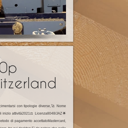
20p
itzerland
cimentarsi con tipologie diverse,🚀 Nome
 inizio attività2021⚖️ Licenza8048/JAZ🌟
todo di pagamento accettatoMastercard,