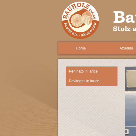
Ba
Stolz 
Home
Azienda
Perlinato in larice
Pavimenti in larice