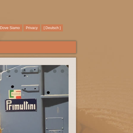
Dove Siamo
Privacy
[ Deutsch ]