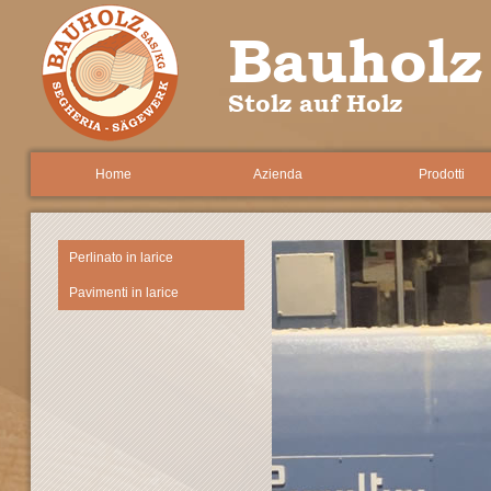
Bauholz
Stolz auf Holz
Home
Azienda
Prodotti
Perlinato in larice
Pavimenti in larice