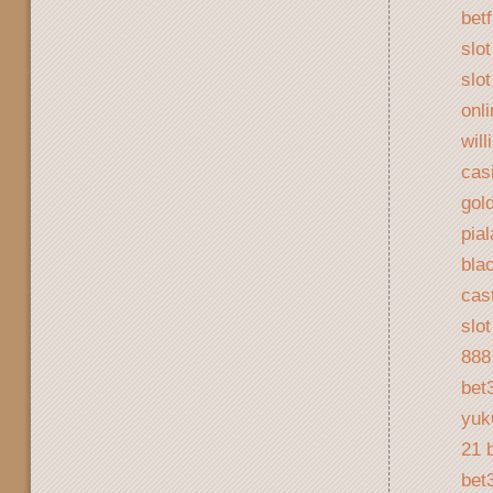
betf
slo
slo
onl
will
casi
gol
pial
bla
cas
slo
888
bet
yuk
21 b
bet