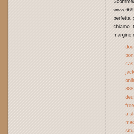
Scomme
www.669b
perfetta 
chiamo C
margine 
dou
bonu
cas
jack
onl
888
deu
fre
a s
mac
situ