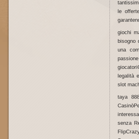
tantissi
le offer
garantend
giochi m
bisogno d
una com
passione
giocator
legalità 
slot mac
taya 88
CasinòP
interess
senza Re
FlipCraz