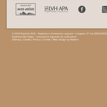
© 2019 Bauholz SAS - Segheria e Commercio Legnami - Longiarù
| P. Iva 00614050
Segheria Alto Adige - Lavorazione legname da costruzione
Sitemap
|
Credits
|
Privacy
|
Cookie
|
Web Design by Madem