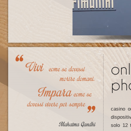
onl
pho
casino o
dispositi
solo 12 