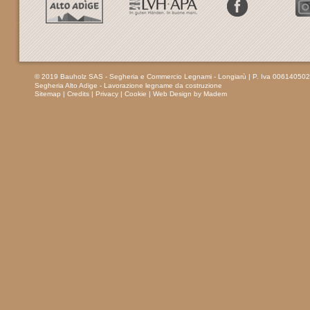
© 2019 Bauholz SAS - Segheria e Commercio Legnami - Longiarù
| P. Iva 00614050
Segheria Alto Adige - Lavorazione legname da costruzione
Sitemap
|
Credits
|
Privacy
|
Cookie
|
Web Design by Madem