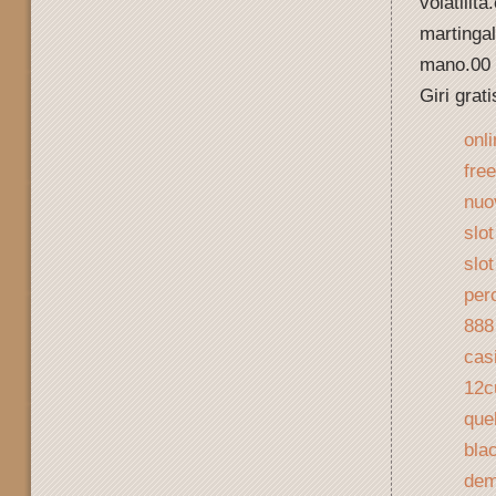
volatilit
martinga
mano.00 
Giri grat
onl
fre
nuo
slo
slo
per
888
cas
12cu
que
bla
dem