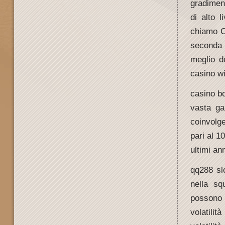
gradiment
di alto l
chiamo C
seconda d
meglio d
casino wi
casino b
vasta ga
coinvolge
pari al 1
ultimi an
qq288 sl
nella sq
possono o
volatili