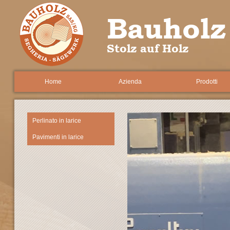
Bauholz
Stolz auf Holz
Home
Azienda
Prodotti
Perlinato in larice
Pavimenti in larice