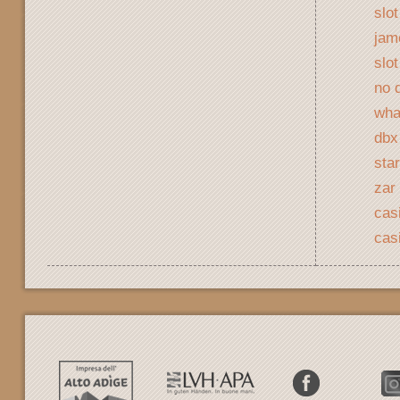
slo
jam
slot
no 
wha
dbx
sta
zar
cas
cas