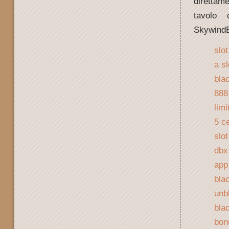
direttam
tavolo
SkywindB
slot
a s
bla
888
limi
5 c
slo
dbx
app
bla
unb
blac
bon