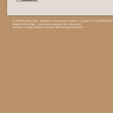
© 2019 Bauholz SAS - Segheria e Commercio Legnami - Longiarù
| P. Iva 00614050
Segheria Alto Adige - Lavorazione legname da costruzione
Sitemap
|
Credits
|
Privacy
|
Cookie
|
Web Design by Madem