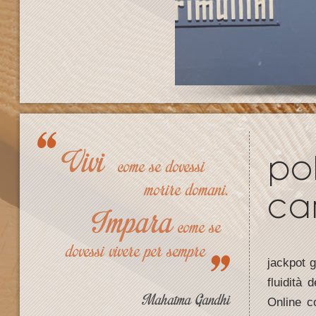
po
ca
jackpot g
fluidità
Online c