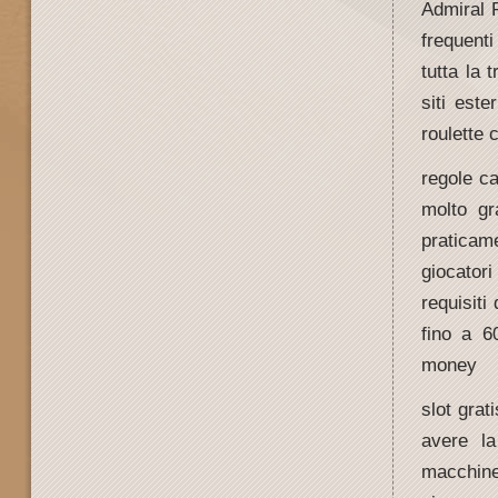
Admiral 
frequent
tutta la 
siti este
roulette 
regole ca
molto gr
praticam
giocator
requisiti
fino a 6
money
slot grat
avere la
macchine