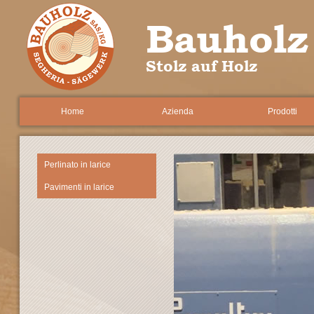
Bauholz
Stolz auf Holz
Home
Azienda
Prodotti
Perlinato in larice
Pavimenti in larice