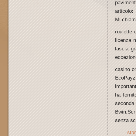
paviment
articolo:
Mi chiamo
roulette 
licenza 
lascia g
eccezion
casino on
EcoPayz,
important
ha forni
seconda 
Bwin,Scri
senza sc
sta