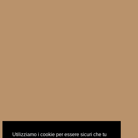
Utilizziamo i cookie per essere sicuri che tu