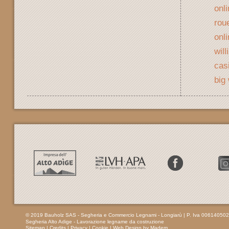
onl
rou
onli
wil
cas
big
© 2019 Bauholz SAS - Segheria e Commercio Legnami - Longiarù
| P. Iva 00614050
Segheria Alto Adige - Lavorazione legname da costruzione
Sitemap
|
Credits
|
Privacy
|
Cookie
|
Web Design by Madem