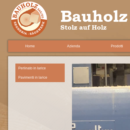
Bauholz
Stolz auf Holz
Home
Azienda
Prodotti
Perlinato in larice
Pavimenti in larice