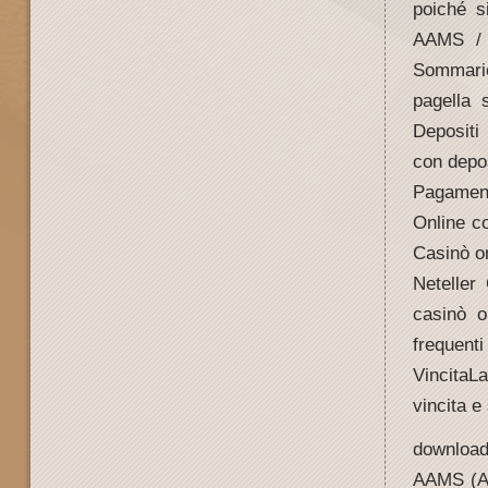
poiché s
AAMS / 
Sommario
pagella 
Depositi 
con depo
Pagament
Online co
Casinò on
Neteller
casinò o
frequent
VincitaLa
vincita e
download
AAMS (ADM