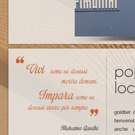
po
lo
goldbet 
benvenuto
anche u