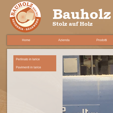
Bauholz
Stolz auf Holz
Home
Azienda
Prodotti
Perlinato in larice
Pavimenti in larice