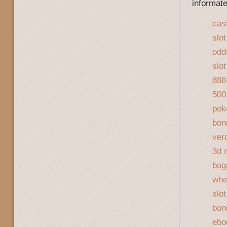
informat
cas
slo
odd
slot
888
500
pok
bon
ver
3d 
bag
whe
slot
bon
ebo