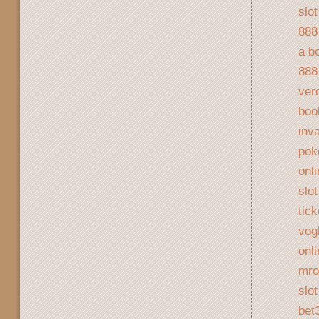
slo
888
a b
888
ver
boo
inv
pok
onl
slot
tick
vog
onl
mro
slot
bet