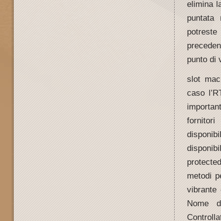
elimina l
puntata 
potrest
preceden
punto di 
slot mac
caso l’R
importan
fornitor
disponib
disponib
protected
metodi pe
vibrante 
Nome de
Controll