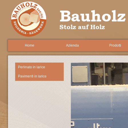
Bauholz
Stolz auf Holz
Home
Azienda
Prodotti
Perlinato in larice
Pavimenti in larice