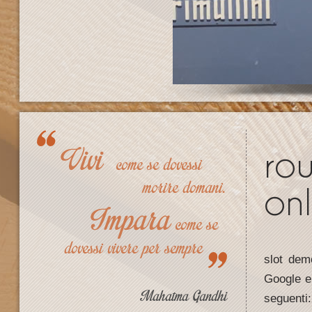
rou
onl
slot dem
Google e
seguenti: