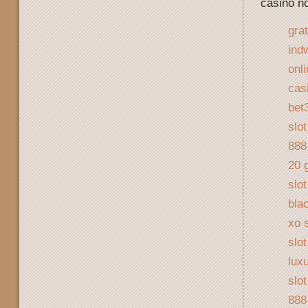
casino no
gra
ind
onli
cas
bet3
slot
888
20 
slo
bla
xo 
slo
lux
slo
888