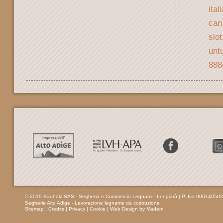
ital
can
slot
unt
888
© 2019 Bauholz SAS - Segheria e Commercio Legnami - Longiarù
| P. Iva 00614050
Segheria Alto Adige - Lavorazione legname da costruzione
Sitemap
|
Credits
|
Privacy
|
Cookie
|
Web Design by Madem