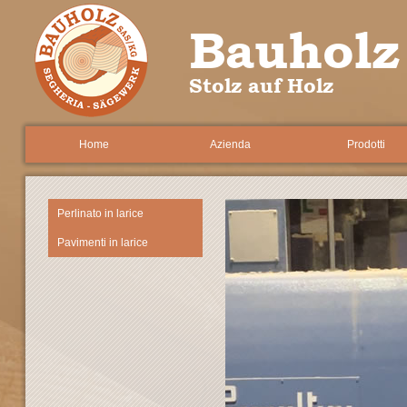
Bauholz
Stolz auf Holz
Home
Azienda
Prodotti
Perlinato in larice
Pavimenti in larice