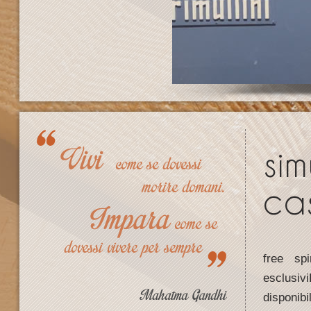
sim
ca
free sp
esclus
dispon