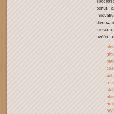
successo
bonus ca
innovati
diversa n
crescere
ověření 
slot
gio
bla
cas
bet3
roc
slo
pla
ora
888