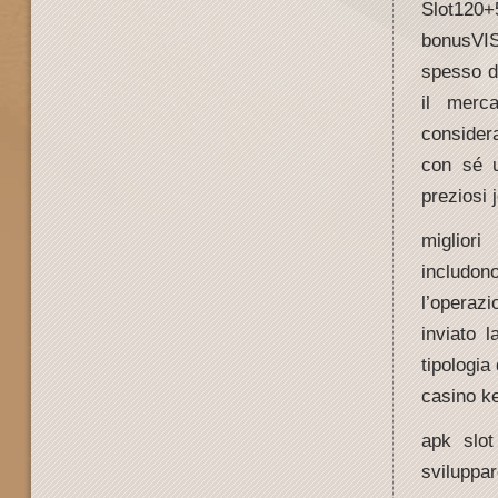
Slot120
bonusVIS
spesso d
il merc
consider
con sé ul
preziosi 
migliori
includono
l’operaz
inviato l
tipologia
casino k
apk slot
sviluppa