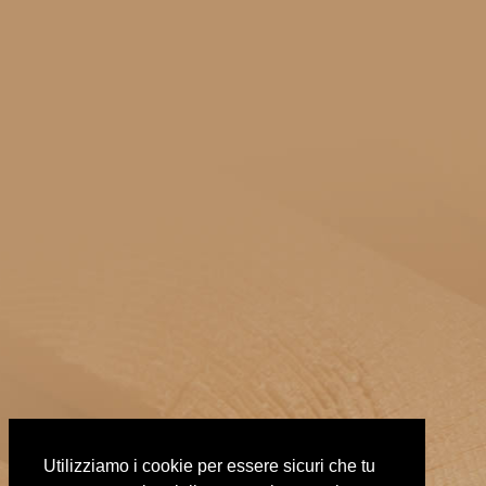
Utilizziamo i cookie per essere sicuri che tu