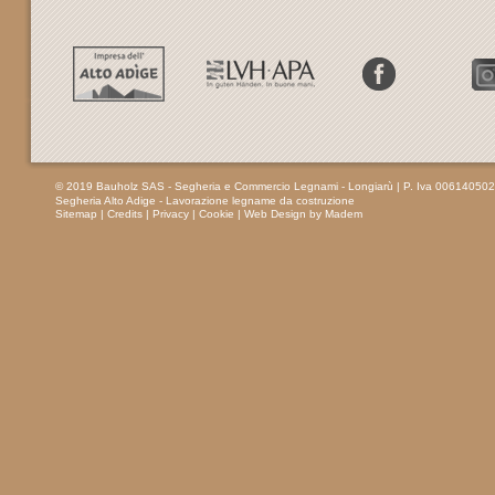
© 2019 Bauholz SAS - Segheria e Commercio Legnami - Longiarù
| P. Iva 00614050
Segheria Alto Adige - Lavorazione legname da costruzione
Sitemap
|
Credits
|
Privacy
|
Cookie
|
Web Design by Madem