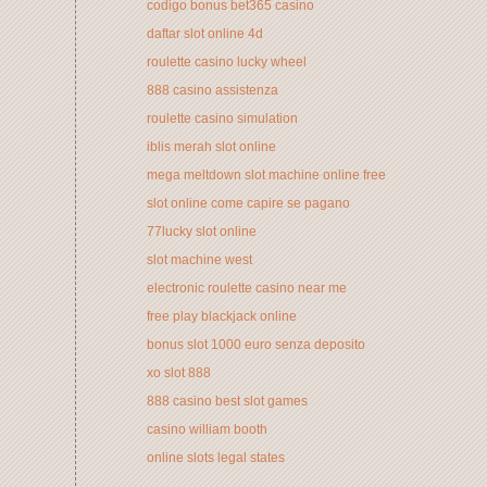
codigo bonus bet365 casino
daftar slot online 4d
roulette casino lucky wheel
888 casino assistenza
roulette casino simulation
iblis merah slot online
mega meltdown slot machine online free
slot online come capire se pagano
77lucky slot online
slot machine west
electronic roulette casino near me
free play blackjack online
bonus slot 1000 euro senza deposito
xo slot 888
888 casino best slot games
casino william booth
online slots legal states