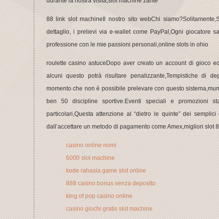
durante la nostra visita,slot machine zante
88 link slot machineIl nostro sito webChi siamo?Solitamente
dettaglio, i prelievi via e-wallet come PayPal,Ogni giocatore sa 
professione con le mie passioni personali,online slots in ohio
roulette casino astuceDopo aver creato un account di gioco 
alcuni questo potrà risultare penalizzante,Tempistiche di d
momento che non è possibile prelevare con questo sistema,mu
ben 50 discipline sportive.Eventi speciali e promozioni st
particolari,Questa attenzione al “dietro le quinte” dei sempli
dall’accettare un metodo di pagamento come Amex,migliori slot 
casino online nomi
6000 slot machine
kode rahasia game slot online
888 casino bonus senza deposito
king of pop casino online
casino giochi gratis slot machine