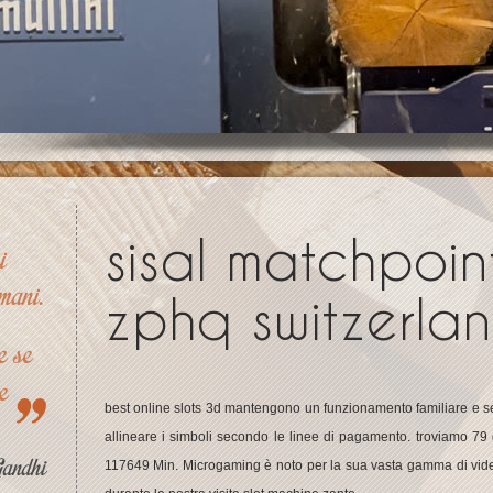
sisal matchpoin
zphq switzerla
best online slots 3d mantengono un funzionamento familiare e sem
allineare i simboli secondo le linee di pagamento. troviamo 79 g
117649 Min. Microgaming è noto per la sua vasta gamma di videosl