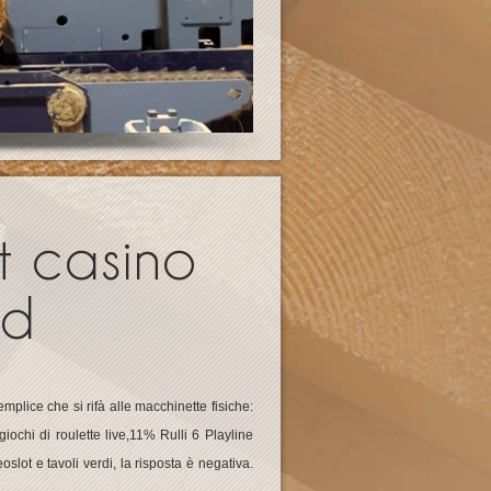
t casino
nd
plice che si rifà alle macchinette fisiche:
iochi di roulette live,11% Rulli 6 Playline
ot e tavoli verdi, la risposta è negativa.