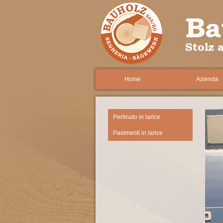
Ba
Stolz 
Home
Azienda
Perlinato in larice
Pavimenti in larice