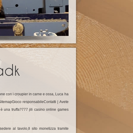
hadk
ne con i croupier in carne e ossa, Luca ha
 SitemapGioco responsabileContatti | Avete
 è una truffa?777 jili casino online games
dere al tavolo,Il sito monetizza tramite