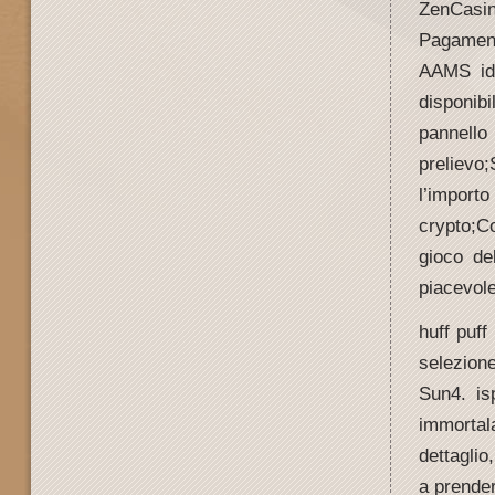
ZenCasin
Pagament
AAMS ide
disponib
pannell
prelievo;
l’import
crypto;C
gioco de
piacevole
huff puff
selezion
Sun4. isp
immortal
dettagli
a prender