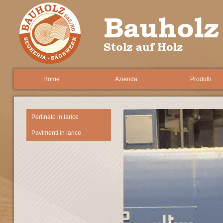
Bauholz
Stolz auf Holz
Home
Azienda
Prodotti
Perlinato in larice
Pavimenti in larice