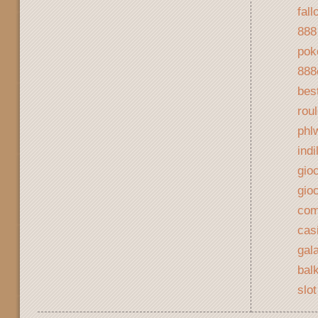
fal
888
pok
888
best
rou
phl
ind
gioc
gioc
com
cas
gal
bal
slo