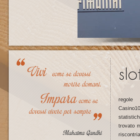
slo
regole 
Casino10
statisti
trovato 
riscontri