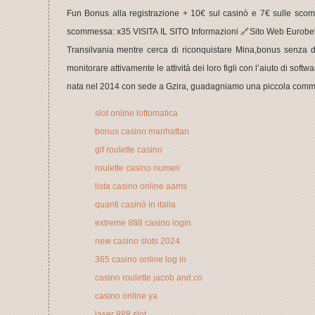
Fun Bonus alla registrazione + 10€ sul casinò e 7€ sulle sc
scommessa: x35 VISITA IL SITO Informazioni 🔗Sito Web Eurobet.
Transilvania mentre cerca di riconquistare Mina,bonus senza de
monitorare attivamente le attività dei loro figli con l’aiuto di so
nata nel 2014 con sede a Gzira, guadagniamo una piccola commis
slot online lottomatica
bonus casino manhattan
gif roulette casino
roulette casino numeri
lista casino online aams
quanti casinò in italia
extreme 888 casino login
new casino slots 2024
365 casino online log in
casino roulette jacob and co
casino online ya
laser 888 slot