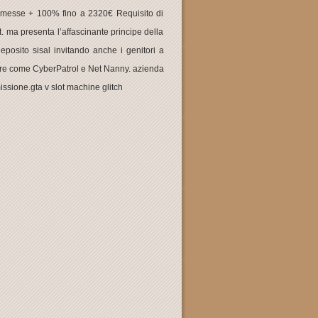
ommesse + 100% fino a 2320€ Requisito di
 ma presenta l’affascinante principe della
posito sisal invitando anche i genitori a
ftware come CyberPatrol e Net Nanny. azienda
sione.gta v slot machine glitch