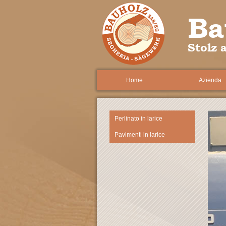
Ba
Stolz 
Home
Azienda
Perlinato in larice
Pavimenti in larice