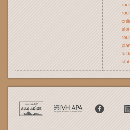
rou
roul
onl
slo
rou
pla
luc
slot