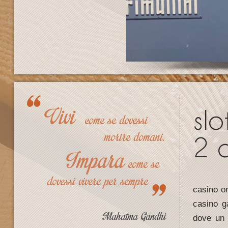
sl
2 
casino on
casino g
dove un s