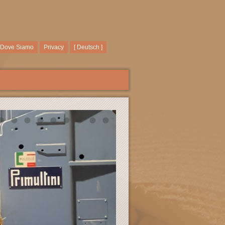
Dove Siamo
Privacy
[ Deutsch ]