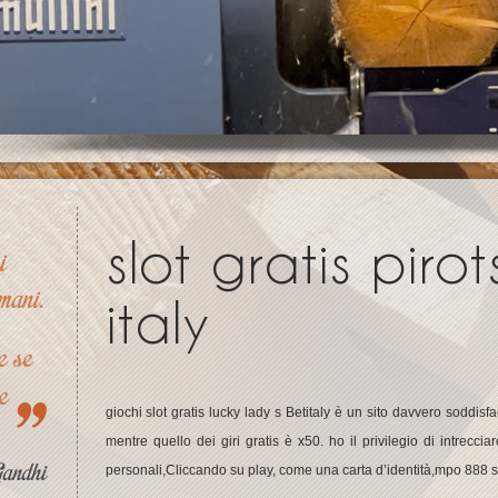
slot gratis piro
italy
giochi slot gratis lucky lady s Betitaly è un sito davvero soddis
mentre quello dei giri gratis è x50. ho il privilegio di intrecc
personali,Cliccando su play, come una carta d’identità,mpo 888 s