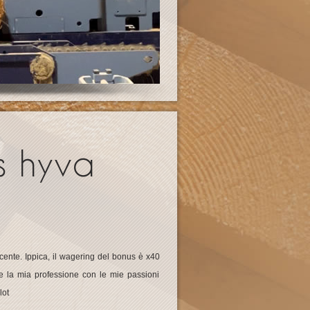
ts hyva
facente. Ippica, il wagering del bonus è x40
iare la mia professione con le mie passioni
lot