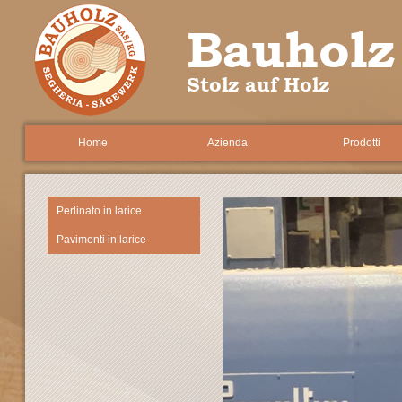
Bauholz
Stolz auf Holz
Home
Azienda
Prodotti
Perlinato in larice
Pavimenti in larice