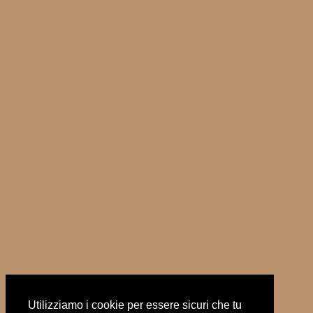
Utilizziamo i cookie per essere sicuri che tu