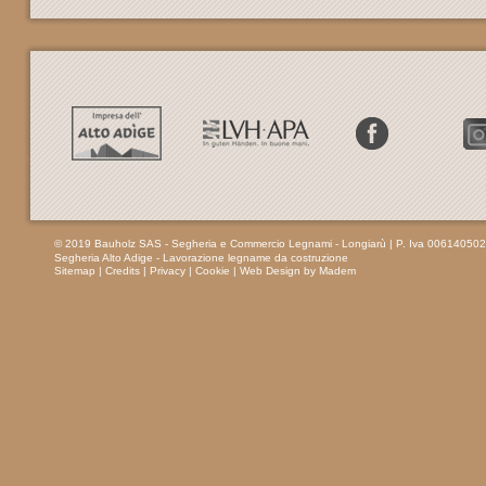
© 2019 Bauholz SAS - Segheria e Commercio Legnami - Longiarù
| P. Iva 00614050
Segheria Alto Adige - Lavorazione legname da costruzione
Sitemap
|
Credits
|
Privacy
|
Cookie
|
Web Design by Madem