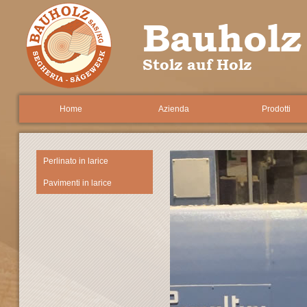
Bauholz
Stolz auf Holz
Home
Azienda
Prodotti
Perlinato in larice
Pavimenti in larice