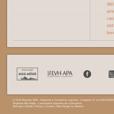
360
air
cas
slo
bon
© 2019 Bauholz SAS - Segheria e Commercio Legnami - Longiarù
| P. Iva 00614050
Segheria Alto Adige - Lavorazione legname da costruzione
Sitemap
|
Credits
|
Privacy
|
Cookie
|
Web Design by Madem