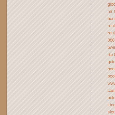
gio
mr 
bon
rou
rou
888
bwi
rtp
gol
bon
boo
www
cas
pok
kin
slo