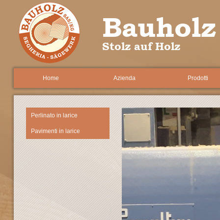
Bauholz
Stolz auf Holz
Home
Azienda
Prodotti
Perlinato in larice
Pavimenti in larice