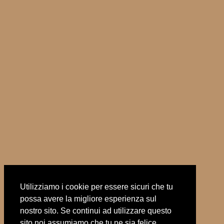
Utilizziamo i cookie per essere sicuri che tu
possa avere la migliore esperienza sul
nostro sito. Se continui ad utilizzare questo
sito noi assumiamo che tu ne sia felice.