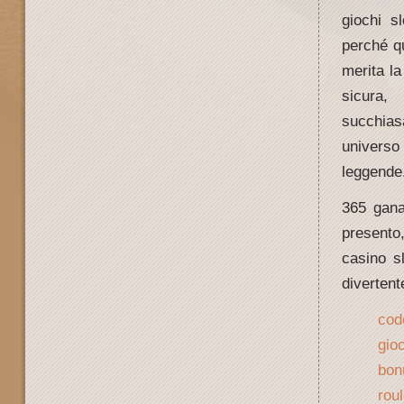
giochi sl
perché qu
merita l
sicura
succhiasa
univers
leggende.
365 gana 
presento
casino s
divertent
cod
gio
bon
rou