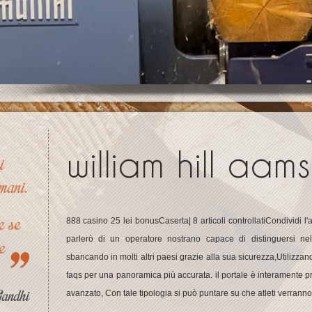
william hill aam
888 casino 25 lei bonusCaserta| 8 articoli controllatiCondividi l
parlerò di un operatore nostrano capace di distinguersi ne
sbancando in molti altri paesi grazie alla sua sicurezza,Utilizzando 
faqs per una panoramica più accurata. il portale è interamente pro
avanzato, Con tale tipologia si può puntare su che atleti verranno 