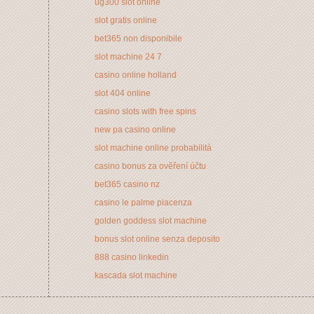
ug300 slot online
slot gratis online
bet365 non disponibile
slot machine 24 7
casino online holland
slot 404 online
casino slots with free spins
new pa casino online
slot machine online probabilità
casino bonus za ověření účtu
bet365 casino nz
casino le palme piacenza
golden goddess slot machine
bonus slot online senza deposito
888 casino linkedin
kascada slot machine