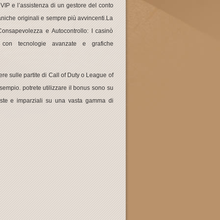
VIP e l’assistenza di un gestore del conto
aniche originali e sempre più avvincenti.La
Consapevolezza e Autocontrollo: I casinò
 con tecnologie avanzate e grafiche
e sulle partite di Call of Duty o League of
empio. potrete utilizzare il bonus sono su
neste e imparziali su una vasta gamma di