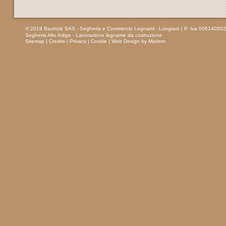
© 2019 Bauholz SAS - Segheria e Commercio Legnami - Longiarù
| P. Iva 00614050
Segheria Alto Adige - Lavorazione legname da costruzione
Sitemap
|
Credits
|
Privacy
|
Cookie
|
Web Design by Madem