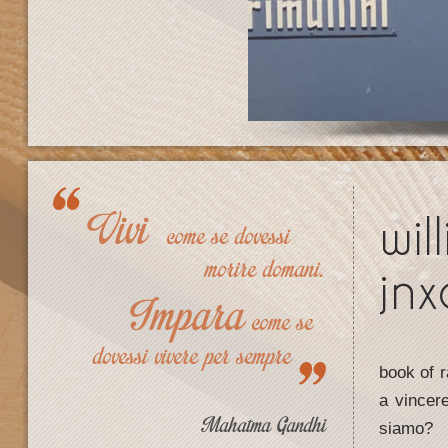
wil
jnx
book of r
a vincer
siamo? u