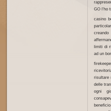
rapprese
GO l’ho t
casino b
particola
creando 
afferman
limiti di
ad un bon
firekeepe
ricevitor
risultare
delle tra
ogni gi
consape
beneficio