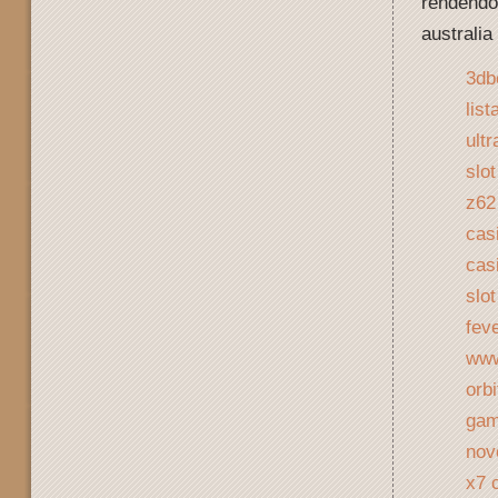
rendendo
australia
3dbe
lis
ult
slo
z62 
casi
cas
slo
fev
www
orbi
gam
novo
x7 