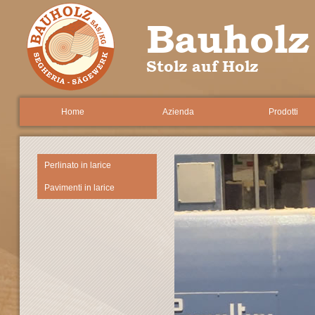
Bauholz
Stolz auf Holz
Home
Azienda
Prodotti
Perlinato in larice
Pavimenti in larice