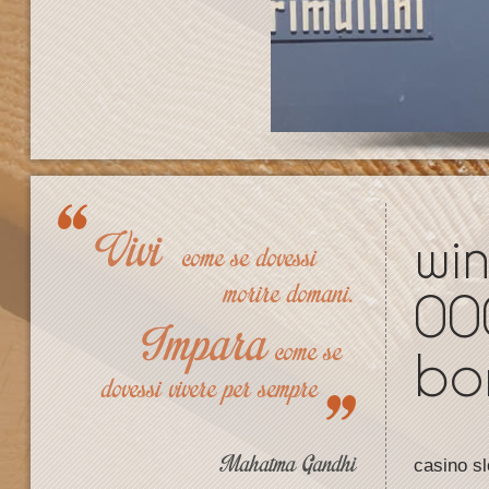
wi
00
bo
casino sl