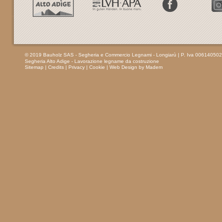
© 2019 Bauholz SAS - Segheria e Commercio Legnami - Longiarù
| P. Iva 00614050
Segheria Alto Adige - Lavorazione legname da costruzione
Sitemap
|
Credits
|
Privacy
|
Cookie
|
Web Design by Madem